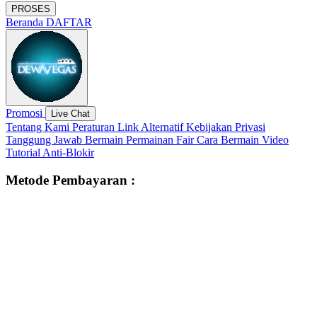
PROSES
Beranda
DAFTAR
Promosi
Live Chat
Tentang Kami
Peraturan
Link Alternatif
Kebijakan Privasi
Tanggung Jawab Bermain
Permainan Fair
Cara Bermain
Video
Tutorial
Anti-Blokir
Metode Pembayaran :