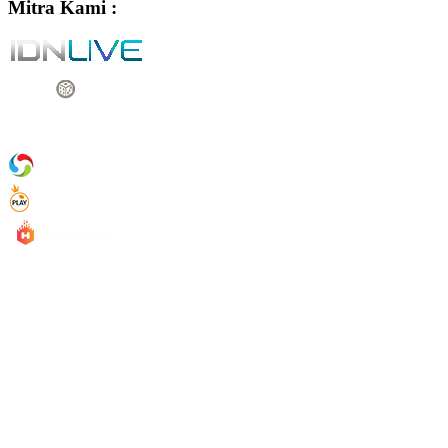
Mitra Kami :