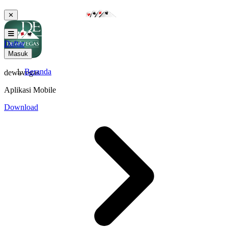
✕
Daftar
Masuk
Beranda
dewavegas
Aplikasi Mobile
Download