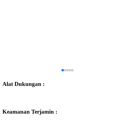
Alat Dukungan :
Keamanan Terjamin :