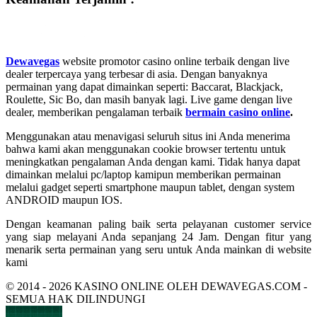
Dewavegas
website promotor casino online terbaik dengan live
dealer terpercaya yang terbesar di asia. Dengan banyaknya
permainan yang dapat dimainkan seperti: Baccarat, Blackjack,
Roulette, Sic Bo, dan masih banyak lagi. Live game dengan live
dealer, memberikan pengalaman terbaik
bermain casino online
.
Menggunakan atau menavigasi seluruh situs ini Anda menerima
bahwa kami akan menggunakan cookie browser tertentu untuk
meningkatkan pengalaman Anda dengan kami. Tidak hanya dapat
dimainkan melalui pc/laptop kamipun memberikan permainan
melalui gadget seperti smartphone maupun tablet, dengan system
ANDROID maupun IOS.
Dengan keamanan paling baik serta pelayanan customer service
yang siap melayani Anda sepanjang 24 Jam. Dengan fitur yang
menarik serta permainan yang seru untuk Anda mainkan di website
kami
© 2014 - 2026 KASINO ONLINE OLEH DEWAVEGAS.COM -
SEMUA HAK DILINDUNGI